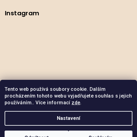
Instagram
Tento web používá soubory cookie. Dalším
procházením tohoto webu vyjadřujete souhlas s jejich
používáním.. Více informací
zde
.
Odstoupit od smlouvy
Nastavení
Copyright 2026
ByNox
. Všechna práva vyhrazena.
Upravit
nastavení cookies