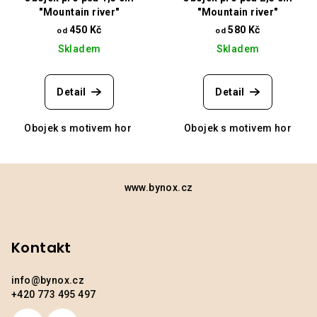
"Mountain river"
"Mountain river"
450 Kč
580 Kč
od
od
Skladem
Skladem
Detail
Detail
Obojek s motivem hor
Obojek s motivem hor
Z
á
www.bynox.cz
p
a
Kontakt
t
í
info
@
bynox.cz
+420 773 495 497