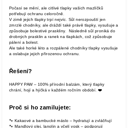
Počasí se mění, ale citlivé tlapky vašich mazlíčků
potřebují ochranu celoročně.
V zimě jejich tlapky trpí nejvíc. Sůl nerozpouští jen
zmrzlé chodníky, ale dráždí také právě tlapky
, vysušuje a
způsobuje bolestivé praskliny.
Následně sůl proniká do
drobných prasklin a ranek na tlapkách, což způsobuje
pálení a bolest.
Ale také horké léto a rozpálené chodníky tlapky vysušuje
a oslabuje jejich přirozenou ochranu.
Řešení?
HAPPY PAW – 100% přírodní balzám, který tlapky
chrání, hojí a hýčká v každém ročním období. ❤️
Proč si ho zamilujete:
🐾 Kakaové a bambucké máslo – hydratují a zvláčňují
🐾 Mandlový olej, lanolin a včelí vosk – podporují