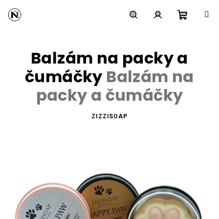
Přejít
na
obsah
Nákupní
Hledat
Přihlášení
Balzám na packy a
košík
čumáčky
Balzám na
packy a čumáčky
ZIZZISOAP