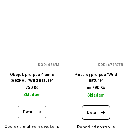
KÓD:
676/M
KÓD:
673/STR
Obojek pro psa 4 cm s
Postroj pro psa "Wild
přezkou "Wild nature"
nature"
750 Kč
790 Kč
od
Skladem
Skladem
Detail
Detail
Obojek s motivem divokého
Pohodlný postroj s