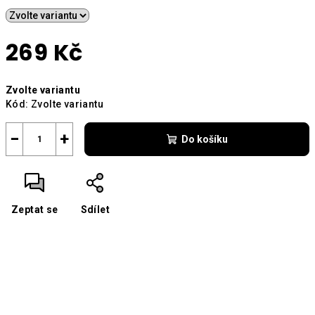
269 Kč
Měrná
Zvolte variantu
cena:
Kód:
Zvolte variantu
−
+
Do košíku
Zeptat se
Sdílet