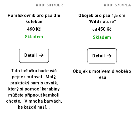
KÓD:
531/CER
KÓD:
670/PLA
Pamlskovník pro psa dle
Obojek pro psa 1,5 cm
kolekce
"Wild nature"
490 Kč
450 Kč
od
Skladem
Skladem
Detail
Detail
Tuto taštičku bude váš
Obojek s motivem divokého
pejsek milovat. Malý,
lesa
praktický pamlskovník,
který si pomocí karabiny
můžete připnout kamkoli
chcete. V mnoha barvách,
ke každé naší...