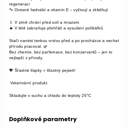
regeneraci
🐾 Ovesné hedvábí a vitamín E – vyživují a zklidňují
💧 V zimě chrání před solí a mrazem.
🔥 V létě zabraňuje přehřátí a vysušení polštářků.
Stačí nanést tenkou vrstvu před a po procházce a nechat
přírodu pracovat. 🌿
Bez chemie, bez parfemace, bez konzervantů – jen to
nejlepší z přírody.
💖 Šťastné tlapky = šťastný pejsek!
Veterinární produkt.
Skladujte v suchu a chladu do teploty 25°C
Doplňkové parametry