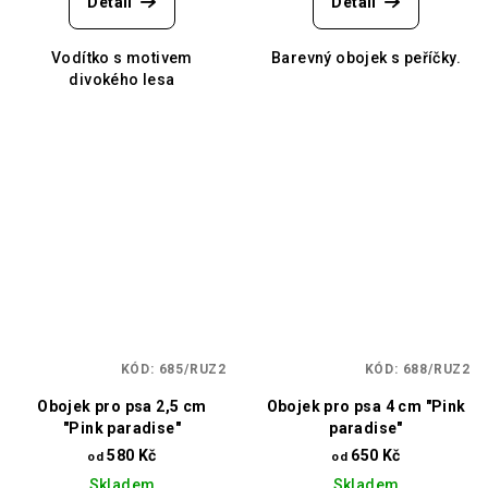
Detail
Detail
Vodítko s motivem
Barevný obojek s peříčky.
divokého lesa
KÓD:
685/RUZ2
KÓD:
688/RUZ2
Obojek pro psa 2,5 cm
Obojek pro psa 4 cm "Pink
"Pink paradise"
paradise"
580 Kč
650 Kč
od
od
Skladem
Skladem