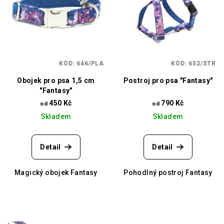
i
d
s
u
p
k
r
t
o
ů
KÓD:
646/PLA
KÓD:
652/STR
d
Obojek pro psa 1,5 cm
Postroj pro psa "Fantasy"
u
"Fantasy"
k
450 Kč
790 Kč
od
od
t
Skladem
Skladem
ů
Detail
Detail
Magický obojek Fantasy
Pohodlný postroj Fantasy