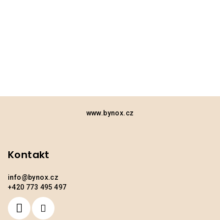
Z
á
www.bynox.cz
p
a
Kontakt
t
í
info
@
bynox.cz
+420 773 495 497