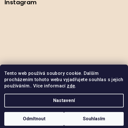
Instagram
Tento web používá soubory cookie. Dalším
procházením tohoto webu vyjadřujete souhlas s jejich
používáním.. Více informací
zde
.
Odstoupit od smlouvy
Nastavení
Copyright 2026
ByNox
. Všechna práva vyhrazena.
Upravit
nastavení cookies
Odmítnout
Souhlasím
Vytvořil Shoptet