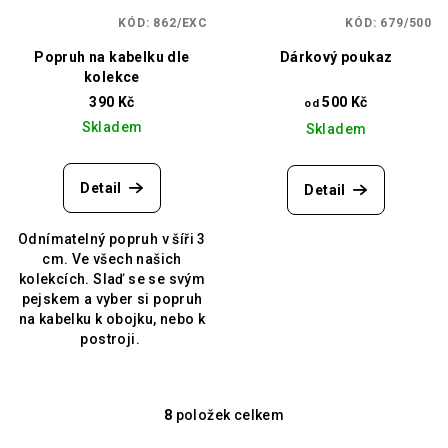
KÓD:
862/EXC
KÓD:
679/500
Popruh na kabelku dle
Dárkový poukaz
kolekce
390 Kč
500 Kč
od
Skladem
Skladem
Detail
Detail
Odnímatelný popruh v šíři 3
cm. Ve všech našich
kolekcích. Slaď se se svým
pejskem a vyber si popruh
na kabelku k obojku, nebo k
postroji.
8
položek celkem
O
v