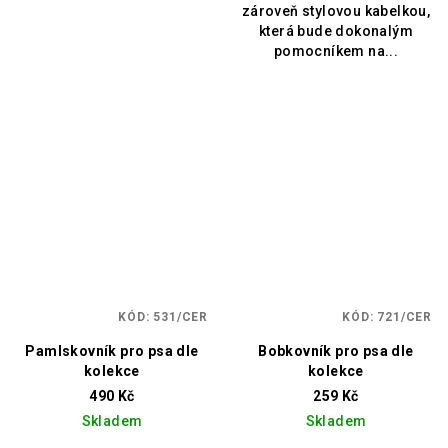
zároveň stylovou kabelkou,
která bude dokonalým
pomocníkem na...
KÓD:
531/CER
KÓD:
721/CER
Pamlskovník pro psa dle
Bobkovník pro psa dle
kolekce
kolekce
490 Kč
259 Kč
Skladem
Skladem