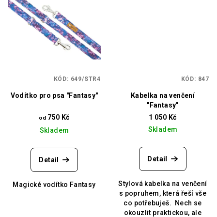
KÓD:
649/STR4
KÓD:
847
Vodítko pro psa "Fantasy"
Kabelka na venčení
"Fantasy"
750 Kč
1 050 Kč
od
Skladem
Skladem
Detail
Detail
Stylová kabelka na venčení
Magické vodítko Fantasy
s popruhem, která řeší vše
co potřebuješ. Nech se
okouzlit praktickou, ale