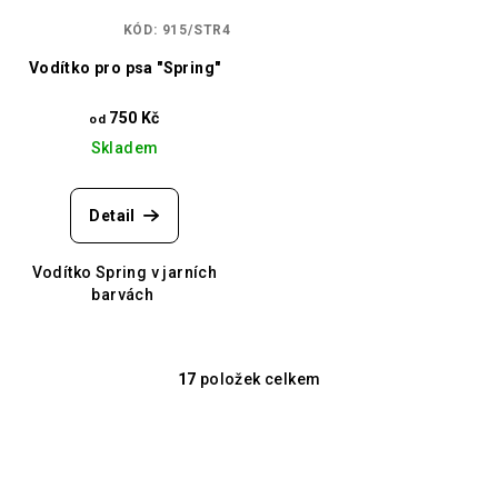
KÓD:
915/STR4
Vodítko pro psa "Spring"
750 Kč
od
Skladem
Detail
Vodítko Spring v jarních
barvách
17
položek celkem
O
v
l
á
d