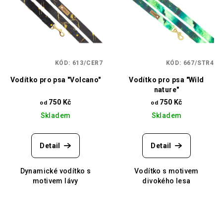
i
d
s
u
p
k
r
t
o
ů
KÓD:
613/CER7
KÓD:
667/STR4
d
Vodítko pro psa "Volcano"
Vodítko pro psa "Wild
u
nature"
k
750 Kč
750 Kč
od
od
t
Skladem
Skladem
ů
Detail
Detail
Dynamické vodítko s
Vodítko s motivem
motivem lávy
divokého lesa