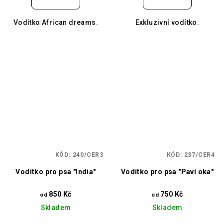
Vodítko African dreams.
Exkluzivní vodítko.
KÓD:
240/CER3
KÓD:
237/CER4
Vodítko pro psa "India"
Vodítko pro psa "Paví oka"
850 Kč
750 Kč
od
od
Skladem
Skladem