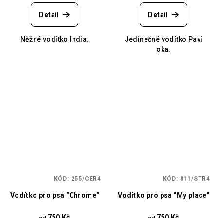
Detail
Detail
Něžné vodítko India.
Jedinečné vodítko Paví
oka.
KÓD:
255/CER4
KÓD:
811/STR4
Vodítko pro psa "Chrome"
Vodítko pro psa "My place"
750 Kč
750 Kč
od
od