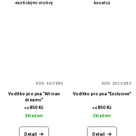
exotickými motivy
kosatců
KÓD:
63/CER5
KÓD:
267/CER3
Vodítko pro psa "African
Vodítko pro psa "Exclusive"
dreams"
850 Kč
850 Kč
od
od
Skladem
Skladem
Detail
Detail