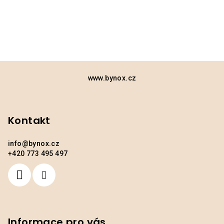
Z
á
www.bynox.cz
p
a
Kontakt
t
í
info
@
bynox.cz
+420 773 495 497
Informace pro vás