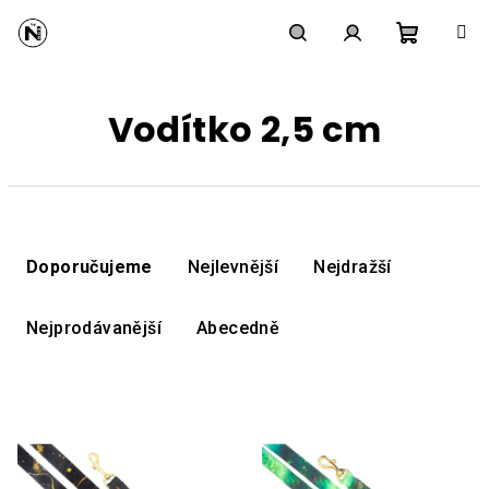
Přejít
na
obsah
Nákupní
Hledat
Přihlášení
Vodítko 2,5 cm
košík
Ř
a
Doporučujeme
Nejlevnější
Nejdražší
z
e
Nejprodávanější
Abecedně
n
í
V
p
ý
r
p
o