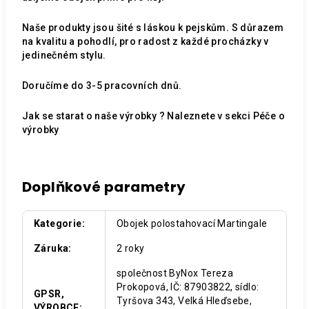
Naše produkty jsou šité s láskou k pejskům. S důrazem
na kvalitu a pohodlí, pro radost z každé procházky v
jedinečném stylu.
Doručíme do 3-5 pracovních dnů.
Jak se starat o naše výrobky ? Naleznete v sekci
Péče o
výrobky
Doplňkové parametry
Kategorie
:
Obojek polostahovací Martingale
Záruka
:
2 roky
společnost ByNox Tereza
Prokopová, IČ: 87903822, sídlo:
GPSR,
Tyršova 343, Velká Hleďsebe,
VÝROBCE
: