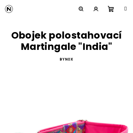
Přejít
na
obsah
Nákupní
Hledat
Přihlášení
Obojek polostahovací
košík
Martingale "India"
BYNOX