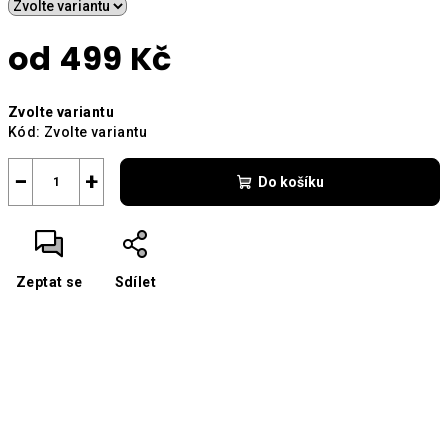
od
499 Kč
Měrná
Zvolte variantu
cena:
Kód:
Zvolte variantu
−
+
Do košíku
Zeptat se
Sdílet