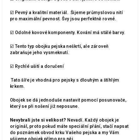
☑️ Pevný a kvalitní materiál. Šijeme průmyslovou nití
pro maximální pevnost. Švy jsou perfektně rovné.
☑️ Odolné kovové komponenty. Kování má stálé barvy.
☑️ Tento typ obojku pejska neškrtí, ale zároveň
zabraňuje jeho vysmeknutí.
☑️ Rychlé ušití a doručení
Tato šíře je vhodná pro pejsky s dlouhým a štíhlým
krkem.
Obojek se dá jednoduše nastavit pomocí posunovače,
který se při nošení již neposune.
Nevybrali jste si velikost?
Nevadí. Každý obojek je
originál, proto pokud máte speciální přání, stačí napsat
do poznámek obvod krku Vašeho pejska a my Vám
ušijeme obojek přímo pro něj.