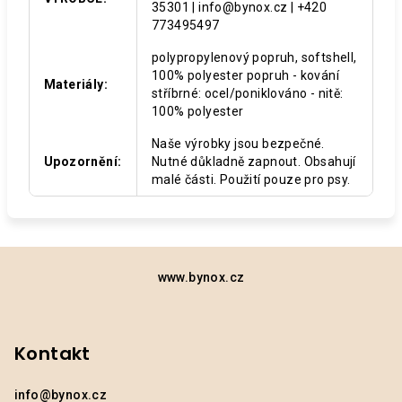
35301 | info@bynox.cz | +420
773495497
polypropylenový popruh, softshell,
100% polyester popruh - kování
Materiály
:
stříbrné: ocel/poniklováno - nitě:
100% polyester
Naše výrobky jsou bezpečné.
Upozornění
:
Nutné důkladně zapnout. Obsahují
malé části. Použití pouze pro psy.
Z
á
www.bynox.cz
p
a
Kontakt
t
í
info
@
bynox.cz