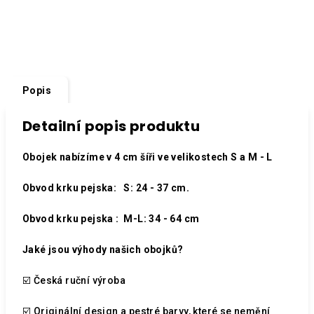
Popis
Detailní popis produktu
Obojek nabízíme v 4 cm šíři ve velikostech S a M - L
Obvod krku pejska: S: 24 - 37 cm.
Obvod krku pejska : M-L: 34 - 64 cm
Jaké jsou výhody našich obojků?
☑️ Česká ruční výroba
☑️ Originální design a pestré barvy, které se nemění