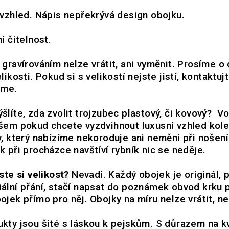
 vzhled. Nápis nepřekrývá design obojku.
í čitelnost.
 gravírováním nelze vrátit, ani vyměnit. Prosíme o
likosti. Pokud si s velikostí nejste jistí, kontaktuj
díme.
šlíte, zda zvolit trojzubec plastový, či kovový?
Vo
šem pokud chcete vyzdvihnout luxusní vzhled kol
v, který nabízíme nekoroduje ani nemění při nošení
k při procházce navštíví rybník nic se neděje.
ste si velikost?
Nevadí. Každý obojek je originál, 
ální přání, stačí napsat do poznámek obvod krku 
ojek přímo pro něj. Obojky na míru nelze vrátit, n
kty jsou šité s láskou k pejskům. S důrazem na kv