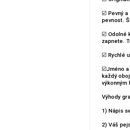
☑️ Pevný a
pevnost. Š
☑️ Odolné 
zapnete. T
☑️ Rychlé u
☑️Jméno a 
každý oboj
výkonným l
Výhody gra
1) Nápis s
2) Váš pej