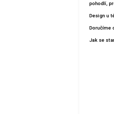
pohodlí, p
Design u té
Doručíme d
Jak se sta