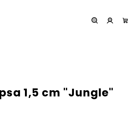
Hledat
Přihlášení
Náku
košík
psa 1,5 cm "Jungle"