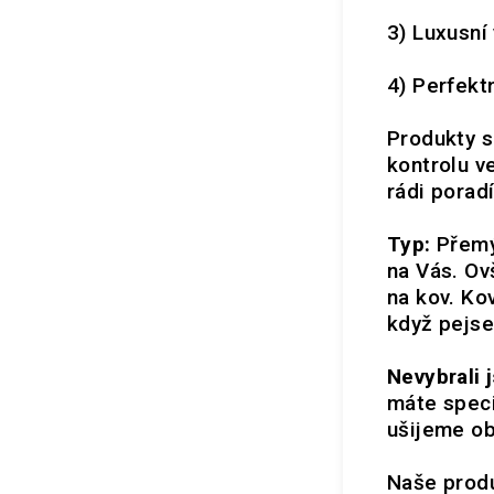
3) Luxusní
4) Perfektn
Produkty s
kontrolu ve
rádi pora
Typ:
Přemý
na Vás. Ov
na kov. Ko
když pejse
Nevybrali j
máte speci
ušijeme ob
Naše produ