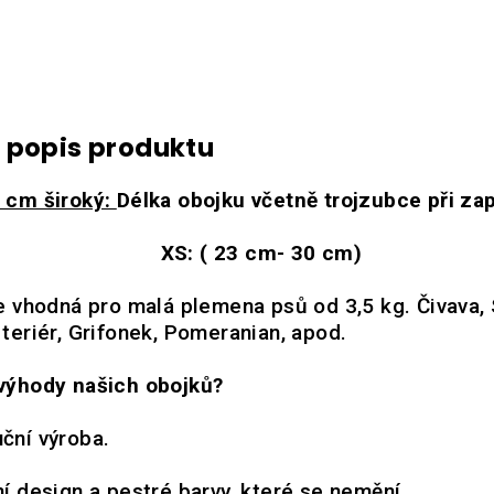
í popis produktu
 cm široký:
Délka obojku včetně trojzubce při zap
XS: ( 23 cm- 30 cm)
je vhodná pro malá plemena psů od 3,5 kg. Čivava, 
 teriér, Grifonek, Pomeranian, apod.
výhody našich obojků?
uční výroba.
ní design a pestré barvy, které se nemění.