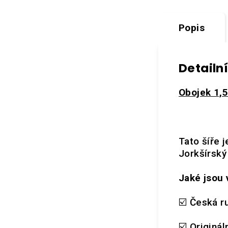
Popis
Detailn
Obojek 1,5
Tato šíře 
Jorkšírský
Jaké jsou 
☑️ Česká r
☑️ Originál