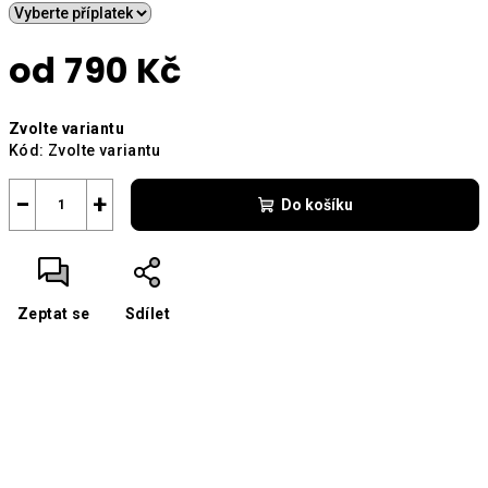
od
790 Kč
Měrná
Zvolte variantu
cena:
Kód:
Zvolte variantu
−
+
Do košíku
Zeptat se
Sdílet