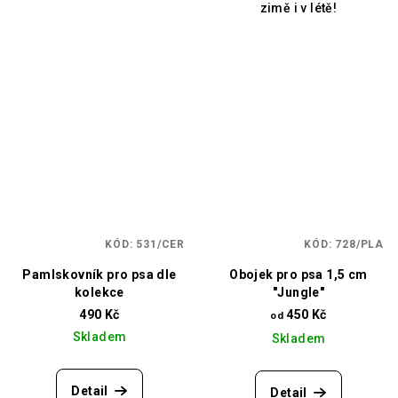
zimě i v létě!
KÓD:
531/CER
KÓD:
728/PLA
Pamlskovník pro psa dle
Obojek pro psa 1,5 cm
kolekce
"Jungle"
490 Kč
450 Kč
od
Skladem
Skladem
Detail
Detail