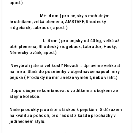
apod.)
M+: 4 cm (
pro pejsky s mohutným
hrudníkem, velká plemena, AMSTAFF, Rhodeský
ridgeback, Labrador, apod. )
L: 4 cm
( pro pejsky od 40 kg, velká až
obří plemena, Rhodeský ridgeback, Labrador, Husky,
Německý ovčák, apod.)
Nevybrali jste si velikost? Nevadí... Upravíme velikost
na míru. Stačí do poznámky v objednávce napsat míry
pejska ( Produkty na míru nelze vyměnit, nebo vrátit.)
Doporučujeme kombinovat s vodítkem a obojkem ze
stejné kolekce.
Naše produkty jsou šité s láskou k pejskům. S důrazem
na kvalitu a pohodlí, pro radost z každé procházky v
jedinečném stylu.