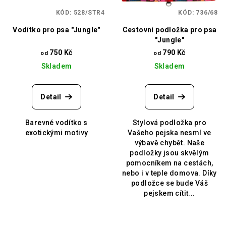
KÓD:
528/STR4
KÓD:
736/68
Vodítko pro psa "Jungle"
Cestovní podložka pro psa
"Jungle"
750 Kč
790 Kč
od
od
Skladem
Skladem
Detail
Detail
Barevné vodítko s
Stylová podložka pro
exotickými motivy
Vašeho pejska nesmí ve
výbavě chybět. Naše
podložky jsou skvělým
pomocníkem na cestách,
nebo i v teple domova. Díky
podložce se bude Váš
pejskem cítit...