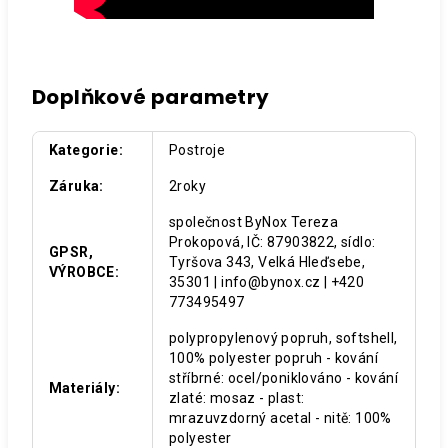
Doplňkové parametry
Kategorie
:
Postroje
Záruka
:
2roky
společnost ByNox Tereza
Prokopová, IČ: 87903822, sídlo:
GPSR,
Tyršova 343, Velká Hleďsebe,
VÝROBCE
:
35301 | info@bynox.cz | +420
773495497
polypropylenový popruh, softshell,
100% polyester popruh - kování
stříbrné: ocel/poniklováno - kování
Materiály
:
zlaté: mosaz - plast:
mrazuvzdorný acetal - nitě: 100%
polyester