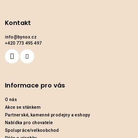
p
a
Kontakt
t
í
info
@
bynox.cz
+420 773 495 497
Informace pro vás
O nás
Akce se stánkem
Partnerské, kamenné prodejny a eshopy
Nabídka pro chovatele
Spolupráce/velkoobchod