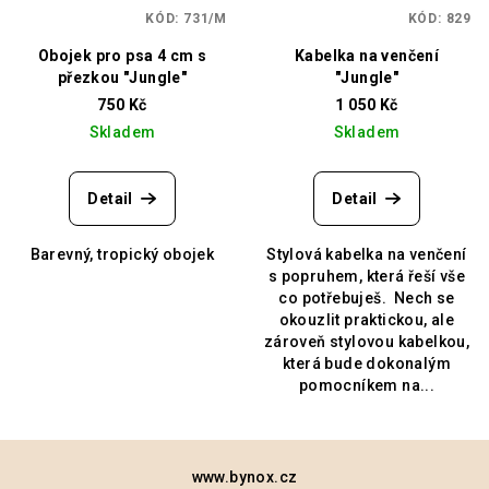
KÓD:
731/M
KÓD:
829
Obojek pro psa 4 cm s
Kabelka na venčení
přezkou "Jungle"
"Jungle"
750 Kč
1 050 Kč
Skladem
Skladem
Detail
Detail
Barevný, tropický obojek
Stylová kabelka na venčení
s popruhem, která řeší vše
co potřebuješ. Nech se
okouzlit praktickou, ale
zároveň stylovou kabelkou,
která bude dokonalým
pomocníkem na...
Z
á
www.bynox.cz