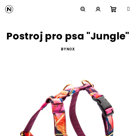
Přejít
na
obsah
Nákupní
Hledat
Přihlášení
Postroj pro psa "Jungle"
košík
BYNOX