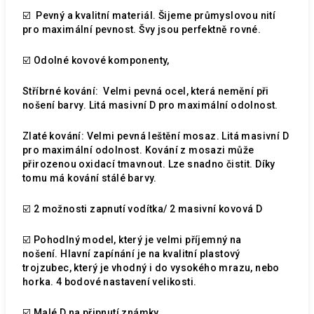
☑️ Pevný a kvalitní materiál. Šijeme průmyslovou nití
pro maximální pevnost. Švy jsou perfektně rovné.
☑️ Odolné kovové komponenty,
Stříbrné kování: Velmi pevná ocel, která nemění při
nošení barvy. Litá masivní D pro maximální odolnost.
Zlaté kování: Velmi pevná leštění mosaz. Litá masivní D
pro maximální odolnost. Kování z mosazi může
přirozenou oxidací tmavnout. Lze snadno čistit. Díky
tomu má kování stálé barvy.
☑️ 2 možnosti zapnutí vodítka/ 2 masivní kovová D
☑️ Pohodlný model, který je velmi příjemný na
nošení. Hlavní zapínání je na kvalitní plastový
trojzubec, který je vhodný i do vysokého mrazu, nebo
horka. 4 bodové nastavení velikosti.
☑️ Malé D na připnutí známky