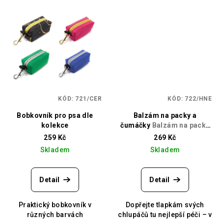
KÓD:
721/CER
KÓD:
722/HNE
Bobkovník pro psa dle
Balzám na packy a
kolekce
čumáčky
Balzám na packy
a čumáčky
259 Kč
269 Kč
Skladem
Skladem
Detail
Detail
Praktický bobkovník v
Dopřejte tlapkám svých
různých barvách
chlupáčů tu nejlepší péči – v