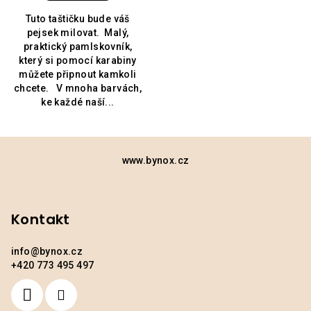
Tuto taštičku bude váš
pejsek milovat. Malý,
praktický pamlskovník,
který si pomocí karabiny
můžete připnout kamkoli
chcete. V mnoha barvách,
ke každé naší...
Z
á
www.bynox.cz
p
a
Kontakt
t
í
info
@
bynox.cz
+420 773 495 497