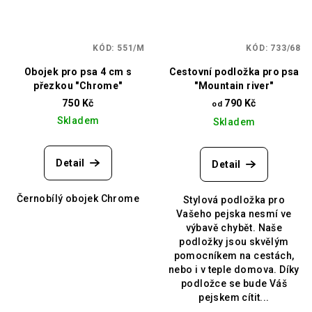
KÓD:
551/M
KÓD:
733/68
Obojek pro psa 4 cm s
Cestovní podložka pro psa
přezkou "Chrome"
"Mountain river"
750 Kč
790 Kč
od
Skladem
Skladem
Detail
Detail
Černobílý obojek Chrome
Stylová podložka pro
Vašeho pejska nesmí ve
výbavě chybět. Naše
podložky jsou skvělým
pomocníkem na cestách,
nebo i v teple domova. Díky
podložce se bude Váš
pejskem cítit...