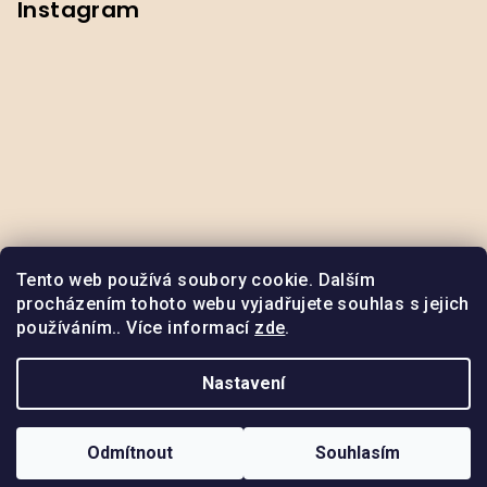
Instagram
Tento web používá soubory cookie. Dalším
procházením tohoto webu vyjadřujete souhlas s jejich
používáním.. Více informací
zde
.
Odstoupit od smlouvy
Nastavení
Copyright 2026
ByNox
. Všechna práva vyhrazena.
Upravit
nastavení cookies
Odmítnout
Souhlasím
Vytvořil Shoptet