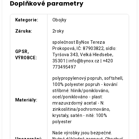
Doplňkové parametry
Kategorie
:
Obojky
Záruka
:
2roky
společnost ByNox Tereza
Prokopová, IČ: 87903822, sídlo:
GPSR,
Tyršova 343, Velká Hleďsebe,
VÝROBCE
:
35301 | info@bynox.cz | +420
773495497
polypropylenový popruh, softshell,
100% polyester popruh - kování
stříbrné: hliník/poniklováno,
ocel/poniklováno - plast:
Materiály
:
mrazuvzdorný acetal - N:
zinkoslitina/pochromováno,
krystaly, satén - nitě: 100%
polyester
Naše výrobky jsou bezpečné.
Upozornění
:
Nutné důkladně zapnout. Obsahují