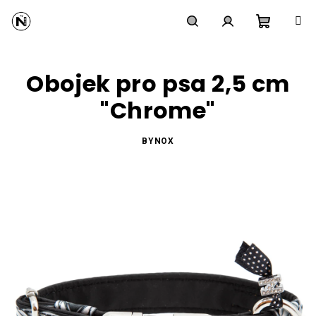
Přejít
na
obsah
Nákupní
Hledat
Přihlášení
Obojek pro psa 2,5 cm
košík
"Chrome"
BYNOX