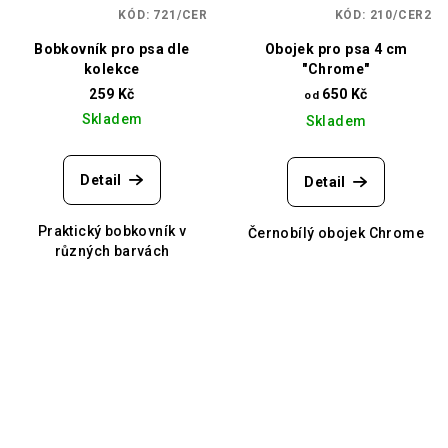
KÓD:
721/CER
KÓD:
210/CER2
Bobkovník pro psa dle
Obojek pro psa 4 cm
kolekce
"Chrome"
259 Kč
650 Kč
od
Skladem
Skladem
Detail
Detail
Praktický bobkovník v
Černobílý obojek Chrome
různých barvách