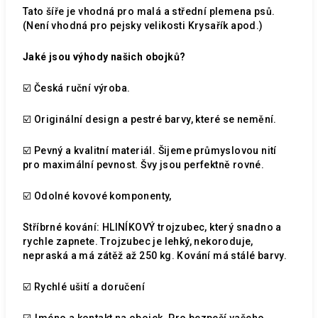
Tato šíře je vhodná pro malá a střední plemena psů.
(Není vhodná pro pejsky velikosti Krysařík apod.)
Jaké jsou výhody našich obojků?
☑️ Česká ruční výroba.
☑️ Originální design a pestré barvy, které se nemění.
☑️ Pevný a kvalitní materiál. Šijeme průmyslovou nití
pro maximální pevnost. Švy jsou perfektně rovné.
☑️ Odolné kovové komponenty,
Stříbrné kování: HLINÍKOVÝ trojzubec, který snadno a
rychle zapnete. Trojzubec je lehký, nekoroduje,
nepraská a má zátěž až 250 kg. Kování má stálé barvy.
☑️ Rychlé ušití a doručení
☑️Jméno a kontakt na obojek. Pro bezpečí vašeho