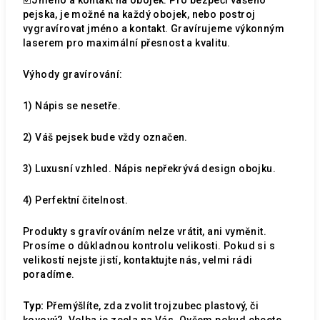
pejska, je možné na každý obojek, nebo postroj
vygravírovat jméno a kontakt. Gravírujeme výkonným
laserem pro maximální přesnost a kvalitu.
Výhody gravírování:
1) Nápis se nesetře.
2) Váš pejsek bude vždy označen.
3) Luxusní vzhled. Nápis nepřekrývá design obojku.
4) Perfektní čitelnost.
Produkty s gravírováním nelze vrátit, ani vyměnit.
Prosíme o důkladnou kontrolu velikosti. Pokud si s
velikostí nejste jistí, kontaktujte nás, velmi rádi
poradíme.
Typ:
Přemýšlíte, zda zvolit trojzubec plastový, či
kovový?
Volba je zcela na Vás. Ovšem pokud chcete