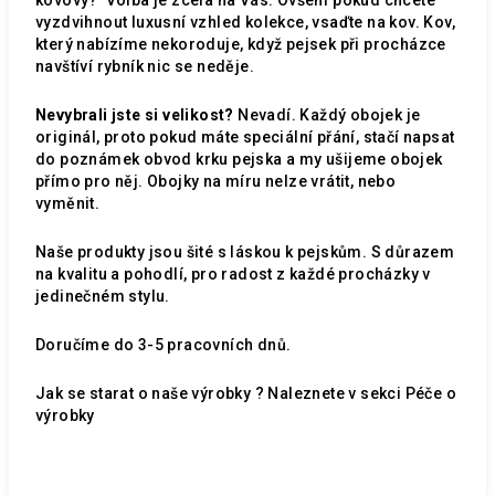
vyzdvihnout luxusní vzhled kolekce, vsaďte na kov. Kov,
který nabízíme nekoroduje, když pejsek při procházce
navštíví rybník nic se neděje.
Nevybrali jste si velikost?
Nevadí. Každý obojek je
originál, proto pokud máte speciální přání, stačí napsat
do poznámek obvod krku pejska a my ušijeme obojek
přímo pro něj. Obojky na míru nelze vrátit, nebo
vyměnit.
Naše produkty jsou šité s láskou k pejskům. S důrazem
na kvalitu a pohodlí, pro radost z každé procházky v
jedinečném stylu.
Doručíme do 3-5 pracovních dnů.
Jak se starat o naše výrobky ? Naleznete v sekci
Péče o
výrobky