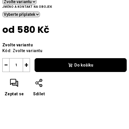
JMÉNO A KONTAKT NA OBOJEK
od
580 Kč
Měrná
Zvolte variantu
cena:
Kód:
Zvolte variantu
−
+
Do košíku
Zeptat se
Sdílet