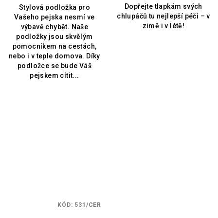
Dopřejte tlapkám svých
Stylová podložka pro
chlupáčů tu nejlepší péči – v
Vašeho pejska nesmí ve
zimě i v létě!
výbavě chybět. Naše
podložky jsou skvělým
pomocníkem na cestách,
nebo i v teple domova. Díky
podložce se bude Váš
pejskem cítit...
KÓD:
531/CER