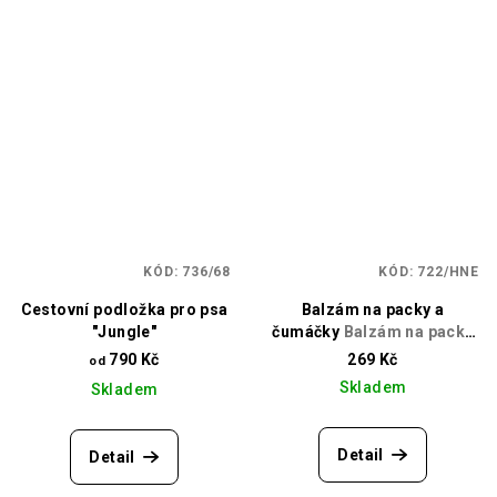
KÓD:
736/68
KÓD:
722/HNE
Cestovní podložka pro psa
Balzám na packy a
"Jungle"
čumáčky
Balzám na packy
a čumáčky
790 Kč
269 Kč
od
Skladem
Skladem
Detail
Detail