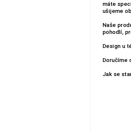
máte speci
ušijeme ob
Naše produ
pohodlí, p
Design u té
Doručíme d
Jak se sta