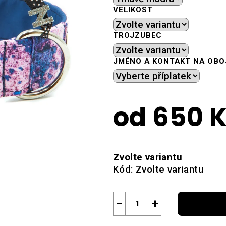
VELIKOST
TROJZUBEC
JMÉNO A KONTAKT NA OBO
od
650 
Měrná
cena:
Zvolte variantu
Kód:
Zvolte variantu
−
+