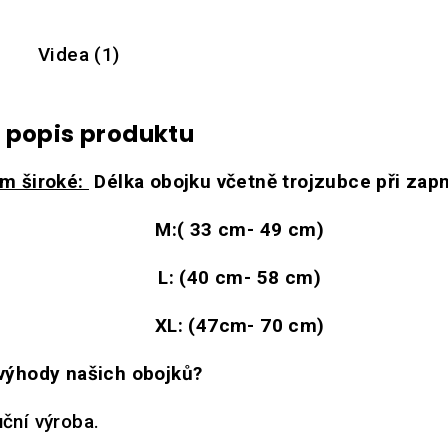
Videa (1)
í popis produktu
cm široké:
Délka obojku včetně trojzubce při zap
M:( 33 cm- 49 cm)
L: (40 cm- 58 cm)
XL: (47cm- 70 cm)
výhody našich obojků?
uční výroba.