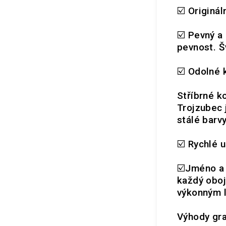
☑️ Originál
☑️ Pevný a
pevnost. Š
☑️ Odolné
Stříbrné k
Trojzubec 
stálé barvy
☑️ Rychlé u
☑️Jméno a 
každý oboj
výkonným l
Výhody gra