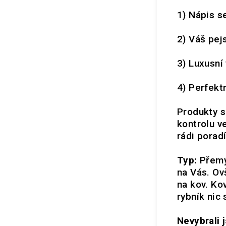
1) Nápis s
2) Váš pej
3) Luxusní
4) Perfektn
Produkty s
kontrolu ve
rádi pora
Typ:
Přemý
na Vás. Ov
na kov. Ko
rybník nic 
Nevybrali j