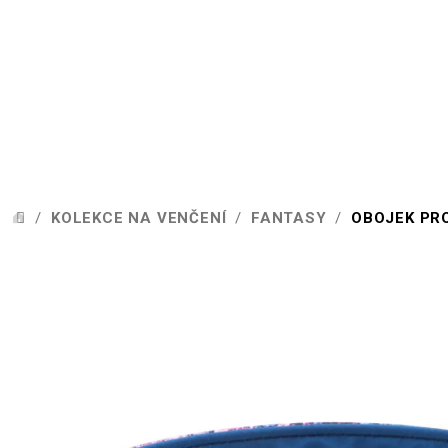
Přejít
na
obsah
/
KOLEKCE NA VENČENÍ
/
FANTASY
/
OBOJEK PRO
DOMŮ