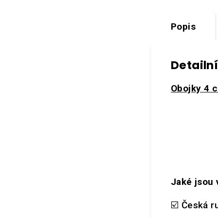
Popis
Detailn
Obojky 4 
Jaké jsou 
☑️ Česká r