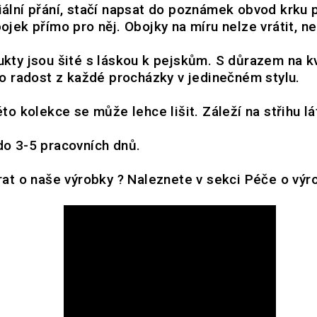
ální přání, stačí napsat do poznámek obvod krku 
ojek přímo pro něj. Obojky na míru nelze vrátit, n
kty jsou šité s láskou k pejskům. S důrazem na kv
ro radost z každé procházky v jedinečném stylu.
to kolekce se může lehce lišit. Záleží na střihu lá
o 3-5 pracovních dnů.
rat o naše výrobky ? Naleznete v sekci
Péče o výr