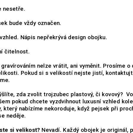
e nesetře.
sek bude vždy označen.
 vzhled. Nápis nepřekrývá design obojku.
í čitelnost.
 gravírováním nelze vrátit, ani vyměnit. Prosíme o
likosti. Pokud si s velikostí nejste jistí, kontaktuj
díme.
šlíte, zda zvolit trojzubec plastový, či kovový?
Vo
šem pokud chcete vyzdvihnout luxusní vzhled kol
v, který nabízíme nekoroduje, když pejsek při proc
se neděje.
ste si velikost?
Nevadí. Každý obojek je originál, 