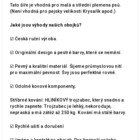
Tato šíře je vhodná pro malá a střední plemena psů.
(Není vhodná pro pejsky velikosti Krysařík apod.)
Jaké jsou výhody našich obojků?
☑️ Česká ruční výroba.
☑️ Originální design a pestré barvy, které se nemění.
☑️ Pevný a kvalitní materiál. Šijeme průmyslovou nití
pro maximální pevnost. Švy jsou perfektně rovné.
☑️ Odolné kovové komponenty,
Stříbrné kování: HLINÍKOVÝ trojzubec, který snadno a
rychle zapnete. Trojzubec je lehký, nekoroduje,
nepraská a má zátěž až 250 kg. Kování má stálé barvy.
☑️ Rychlé ušití a doručení
☑️Jméno a kontakt na obojek. Pro bezpečí vašeho