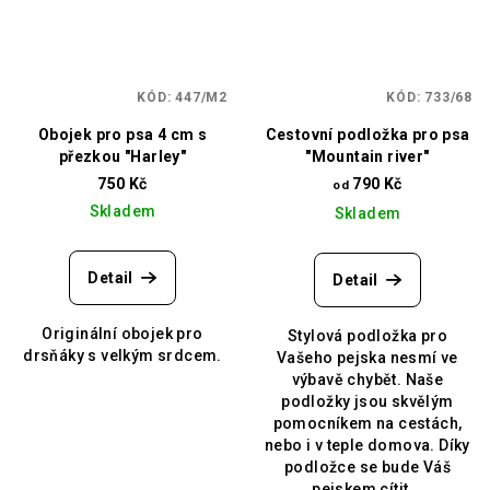
KÓD:
447/M2
KÓD:
733/68
Obojek pro psa 4 cm s
Cestovní podložka pro psa
přezkou "Harley"
"Mountain river"
750 Kč
790 Kč
od
Skladem
Skladem
Detail
Detail
Originální obojek pro
Stylová podložka pro
drsňáky s velkým srdcem.
Vašeho pejska nesmí ve
výbavě chybět. Naše
podložky jsou skvělým
pomocníkem na cestách,
nebo i v teple domova. Díky
podložce se bude Váš
pejskem cítit...