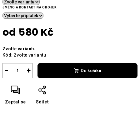
JMÉNO A KONTAKT NA OBOJEK
od
580 Kč
Měrná
Zvolte variantu
cena:
Kód:
Zvolte variantu
−
+
Do košíku
Zeptat se
Sdílet