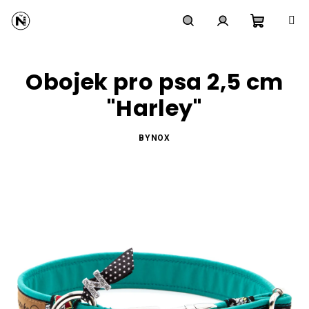
Přejít
na
obsah
Nákupní
Hledat
Přihlášení
Obojek pro psa 2,5 cm
košík
"Harley"
BYNOX