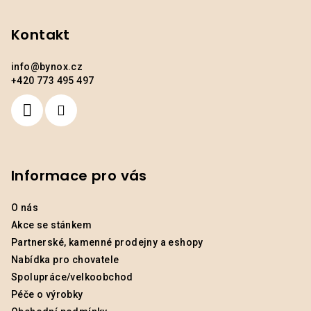
a
Kontakt
t
í
info
@
bynox.cz
+420 773 495 497
Informace pro vás
O nás
Akce se stánkem
Partnerské, kamenné prodejny a eshopy
Nabídka pro chovatele
Spolupráce/velkoobchod
Péče o výrobky