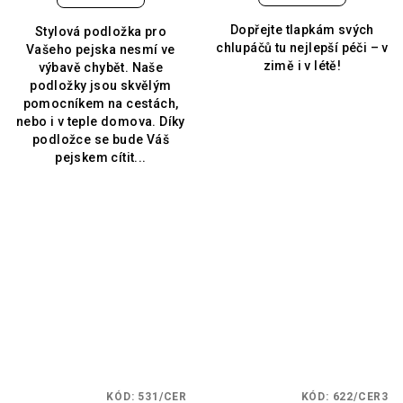
Dopřejte tlapkám svých
Stylová podložka pro
chlupáčů tu nejlepší péči – v
Vašeho pejska nesmí ve
zimě i v létě!
výbavě chybět. Naše
podložky jsou skvělým
pomocníkem na cestách,
nebo i v teple domova. Díky
podložce se bude Váš
pejskem cítit...
KÓD:
531/CER
KÓD:
622/CER3