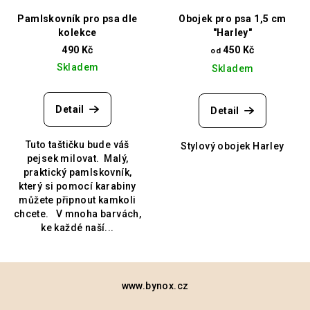
Pamlskovník pro psa dle
Obojek pro psa 1,5 cm
kolekce
"Harley"
490 Kč
450 Kč
od
Skladem
Skladem
Detail
Detail
Tuto taštičku bude váš
Stylový obojek Harley
pejsek milovat. Malý,
praktický pamlskovník,
který si pomocí karabiny
můžete připnout kamkoli
chcete. V mnoha barvách,
ke každé naší...
Z
á
www.bynox.cz
p