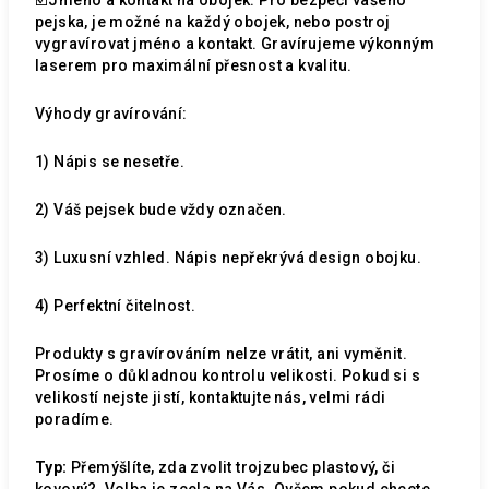
pejska, je možné na každý obojek, nebo postroj
vygravírovat jméno a kontakt. Gravírujeme výkonným
laserem pro maximální přesnost a kvalitu.
Výhody gravírování:
1) Nápis se nesetře.
2) Váš pejsek bude vždy označen.
3) Luxusní vzhled. Nápis nepřekrývá design obojku.
4) Perfektní čitelnost.
Produkty s gravírováním nelze vrátit, ani vyměnit.
Prosíme o důkladnou kontrolu velikosti. Pokud si s
velikostí nejste jistí, kontaktujte nás, velmi rádi
poradíme.
Typ:
Přemýšlíte, zda zvolit trojzubec plastový, či
kovový?
Volba je zcela na Vás. Ovšem pokud chcete