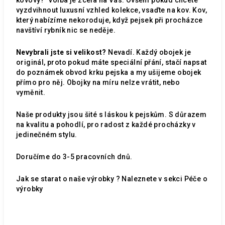
vyzdvihnout luxusní vzhled kolekce, vsaďte na kov. Kov,
který nabízíme nekoroduje, když pejsek při procházce
navštíví rybník nic se neděje.
Nevybrali jste si velikost?
Nevadí. Každý obojek je
originál, proto pokud máte speciální přání, stačí napsat
do poznámek obvod krku pejska a my ušijeme obojek
přímo pro něj. Obojky na míru nelze vrátit, nebo
vyměnit.
Naše produkty jsou šité s láskou k pejskům. S důrazem
na kvalitu a pohodlí, pro radost z každé procházky v
jedinečném stylu.
Doručíme do 3-5 pracovních dnů.
Jak se starat o naše výrobky ? Naleznete v sekci
Péče o
výrobky