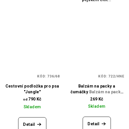
KÓD:
736/68
KÓD:
722/HNE
Cestovní podložka pro psa
Balzám na packy a
"Jungle"
čumáčky
Balzám na packy
a čumáčky
790 Kč
269 Kč
od
Skladem
Skladem
Detail
Detail