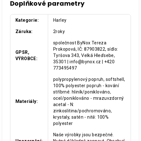
Doplňkové parametry
Kategorie
:
Harley
Záruka
:
2roky
společnost ByNox Tereza
Prokopová, IČ: 87903822, sídlo:
GPSR,
Tyršova 343, Velká Hleďsebe,
VÝROBCE
:
35301 | info@bynox.cz | +420
773495497
polypropylenový popruh, softshell,
100% polyester popruh - kování
stříbrné: hliník/poniklováno,
ocel/poniklováno - mrazuvzdorný
Materiály
:
acetal - N:
zinkoslitina/pochromováno,
krystaly, satén - nitě: 100%
polyester
Naše výrobky jsou bezpečné.
Upozornění
:
Nutné důkladně zapnout. Obsahují