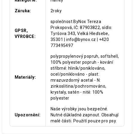
Záruka
:
2roky
společnost ByNox Tereza
Prokopová, IČ: 87903822, sídlo:
GPSR,
Tyršova 343, Velká Hleďsebe,
VÝROBCE
:
35301 | info@bynox.cz | +420
773495497
polypropylenový popruh, softshell,
100% polyester popruh - kování
stříbrné: hliník/poniklováno,
ocel/poniklováno - plast:
Materiály
:
mrazuvzdorný acetal - N:
zinkoslitina/pochromováno,
krystaly, satén - nitě: 100%
polyester
Naše výrobky jsou bezpečné.
Upozornění
:
Nutné důkladně zapnout. Obsahují
malé části. Použití pouze pro psy.