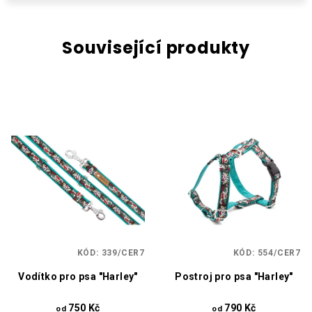
Související produkty
KÓD:
339/CER7
KÓD:
554/CER7
Vodítko pro psa "Harley"
Postroj pro psa "Harley"
750 Kč
790 Kč
od
od