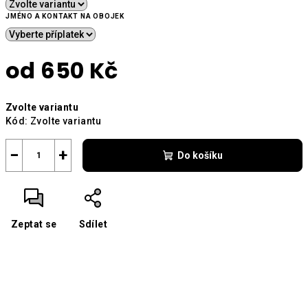
JMÉNO A KONTAKT NA OBOJEK
od
650 Kč
Měrná
Zvolte variantu
cena:
Kód:
Zvolte variantu
−
+
Do košíku
Zeptat se
Sdílet