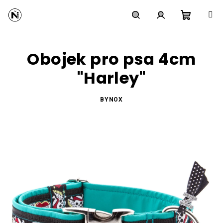
Přejít
na
obsah
Nákupní
Hledat
Přihlášení
Obojek pro psa 4cm
košík
"Harley"
BYNOX