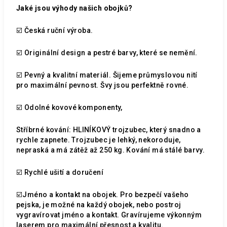
Jaké jsou výhody našich obojků?
☑️ Česká ruční výroba.
☑️ Originální design a pestré barvy, které se nemění.
☑️ Pevný a kvalitní materiál. Šijeme průmyslovou nití
pro maximální pevnost. Švy jsou perfektně rovné.
☑️ Odolné kovové komponenty,
Stříbrné kování: HLINÍKOVÝ trojzubec, který snadno a
rychle zapnete. Trojzubec je lehký, nekoroduje,
nepraská a má zátěž až 250 kg. Kování má stálé barvy.
☑️ Rychlé ušití a doručení
☑️Jméno a kontakt na obojek. Pro bezpečí vašeho
pejska, je možné na každý obojek, nebo postroj
vygravírovat jméno a kontakt. Gravírujeme výkonným
laserem pro maximální přesnost a kvalitu.