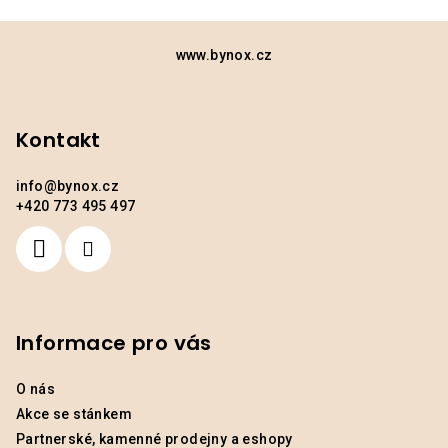
Z
á
www.bynox.cz
p
a
Kontakt
t
í
info
@
bynox.cz
+420 773 495 497
Informace pro vás
O nás
Akce se stánkem
Partnerské, kamenné prodejny a eshopy