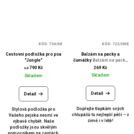
KÓD:
736/68
KÓD:
722/HNE
Cestovní podložka pro psa
Balzám na packy a
"Jungle"
čumáčky
Balzám na packy
a čumáčky
790 Kč
269 Kč
od
Skladem
Skladem
Detail
Detail
Dopřejte tlapkám svých
Stylová podložka pro
chlupáčů tu nejlepší péči – v
Vašeho pejska nesmí ve
zimě i v létě!
výbavě chybět. Naše
podložky jsou skvělým
pomocníkem na cestách,