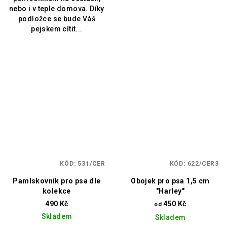
nebo i v teple domova. Díky
podložce se bude Váš
pejskem cítit...
KÓD:
531/CER
KÓD:
622/CER3
Pamlskovník pro psa dle
Obojek pro psa 1,5 cm
kolekce
"Harley"
490 Kč
450 Kč
od
Skladem
Skladem