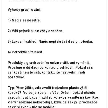
Výhody gravírování:
1) Nápis se nesetře.
2) Váš pejsek bude vždy označen.
3) Luxusní vzhled. Nápis nepřekrývá design obojku.
4) Perfektní čitelnost.
Produkty s gravírováním nelze vrátit, ani vyměnit.
Prosíme o důkladnou kontrolu velikosti. Pokud si s
velikostí nejste jistí, kontaktujte nás, velmi rádi
poradíme.
Typ:
Přemýšlíte, zda zvolit trojzubec plastový, či
kovový?
Volba je zcela na Vás. Ovšem pokud chcete
vyzdvihnout luxusní vzhled kolekce, vsaďte na kov. Kov,
který nabízíme nekoroduje, když pejsek při procházce
navštíví rybník nic se neděje.