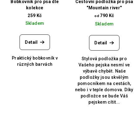
Bobkovník pro psa dle
Cestovní podložka pro psa
kolekce
"Mountain river"
259 Kč
790 Kč
od
Skladem
Skladem
Detail
Detail
Praktický bobkovník v
Stylová podložka pro
různých barvách
Vašeho pejska nesmí ve
výbavě chybět. Naše
podložky jsou skvělým
pomocníkem na cestách,
nebo i v teple domova. Díky
podložce se bude Váš
pejskem cítit...